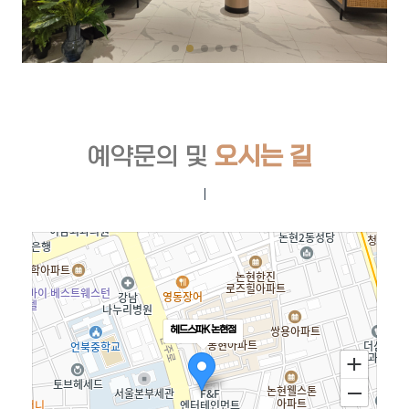
예약문의 및
오시는 길
헤드스파K 논현점