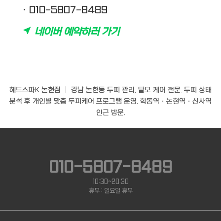
· 010-5807-8489
네이버 예약하러 가기
강남 논현동 두피케어·탈모관리 전문 헤드스파K 논현점
헤드스파K 논현점 │ 강남 논현동 두피 관리, 탈모 케어 전문. 두피 상태
분석 후 개인별 맞춤 두피케어 프로그램 운영. 학동역 · 논현역 · 신사역
인근 방문.
010-5807-8489
10:30~20:30
휴무 : 일요일 휴무