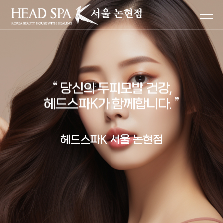
“ 당신의 두피모발 건강,
헤드스파K가 함께합니다. ”
헤드스파K 서울 논현점