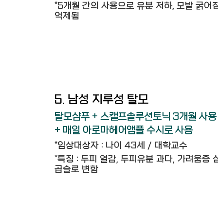
*5개월 간의 사용으로 유분 저하, 모발 굵어짐
억제됨
5. 남성 지루성 탈모
탈모샴푸 + 스캘프솔루션토닉 3개월 사용
+ 매일 아로마헤어앰플 수시로 사용
*임상대상자 : 나이 43세 / 대학교수
*특징 : 두피 열감, 두피유분 과다, 가려움증
곱슬로 변함