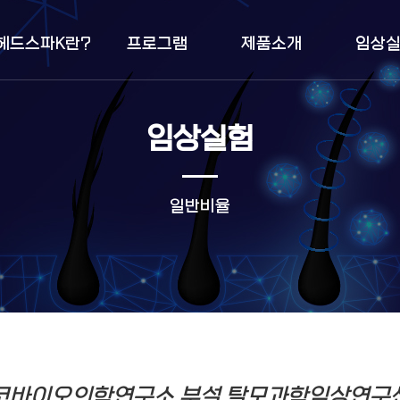
헤드스파K란?
프로그램
제품소개
임상
임상실험
일반비율
코바이오의학연구소 부설 탈모과학임상연구