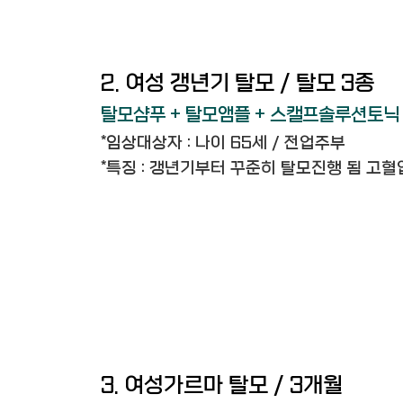
2. 여성 갱년기 탈모 / 탈모 3종
탈모샴푸 + 탈모앰플 + 스캘프솔루션토닉
*임상대상자 : 나이 65세 / 전업주부
*특징 : 갱년기부터 꾸준히 탈모진행 됨 고혈
3. 여성가르마 탈모 / 3개월