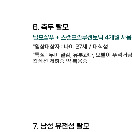
6. 측두 탈모
탈모샴푸 + 스캘프솔루션토닉 4개월 사용
*임상대상자 : 나이 27세 / 대학생
*특징 : 두피 열감, 유분과다, 모발이 푸석거림
갑상선 저하증 약 복용중
7. 남성 유전성 탈모