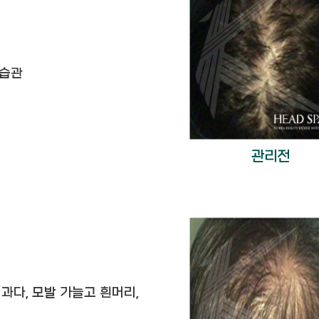
닉
 습관
관리전
 과다, 모발 가늘고 흰머리,